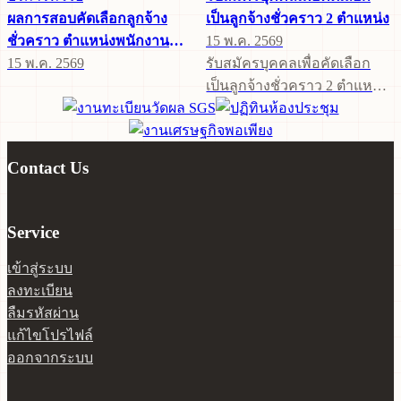
ผลการสอบคัดเลือกลูกจ้าง
เป็นลูกจ้างชั่วคราว 2 ตำแหน่ง
ชั่วคราว ตำแหน่งพนักงาน
15 พ.ค. 2569
บริการทั่วไป
15 พ.ค. 2569
รับสมัครบุคคลเพื่อคัดเลือก
เป็นลูกจ้างชั่วคราว 2 ตำแหน่ง
- ครูผู้ช่วยสาขาภาษา ญี่ปุ่น 1
ตำแหน่ง - เจ้าหน้าที่
คอมพิวเตอร์ ประจำงาน
Contact Us
เทคโนโลยีสารสนเทศและการ
สื่อสาร (ICT 1 ตำแหน่ง ) ราย
ละเอียดตามประกาศดังแนบ
Service
เข้าสู่ระบบ
ลงทะเบียน
ลืมรหัสผ่าน
แก้ไขโปรไฟล์
ออกจากระบบ