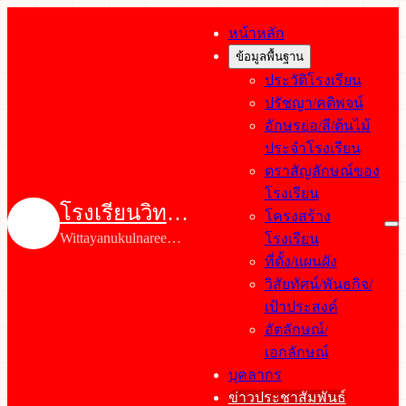
หน้าหลัก
ข้อมูลพื้นฐาน
ประวัติโรงเรียน
ปรัชญา/คติพจน์
อักษรย่อ/สี/ต้นไม้
ประจำโรงเรียน
ตราสัญลักษณ์ของ
โรงเรียน
โรงเรียนวิทยา
โครงสร้าง
Wittayanukulnaree
นุกูลนารี
โรงเรียน
School
ที่ตั้ง/แผนผัง
วิสัยทัศน์/พันธกิจ/
เป้าประสงค์
อัตลักษณ์/
เอกลักษณ์
บุคลากร
ข่าวประชาสัมพันธ์